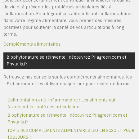
judicieux peut certainement contribuer à améliorer la qualité
de vie et à prévenir les problèmes articulaires liés à
l’inflammation. En intégrant ces aliments anti-inflammatoires
dans votre régime alimentaire, vous prenez des mesures
positives pour soutenir la santé de vos articulations à long
terme.
Compléments alimentaires
Navigation
Biophytonature se réinvente : découvrez Pilagreen.com et
de
Phytalis.fr
l’article
Retrouvez nos conseils sur les compléments alimentaires, les
HE et comment les utiliser chaque jour pour rester en forme.
L’alimentation anti-Inflammatoire : Les aliments qui
favorisent la santé des articulations
Biophytonature se réinvente : découvrez Pilagreen.com et
Phytalis.fr
TOP 5 DES COMPLEMENTS ALIMENTAIRES BIO EN 2020 ET POUR
TOUJOURS !